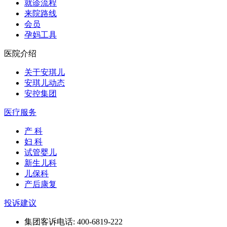
就诊流程
来院路线
会员
孕妈工具
医院介绍
关于安琪儿
安琪儿动态
安控集团
医疗服务
产 科
妇 科
试管婴儿
新生儿科
儿保科
产后康复
投诉建议
集团客诉电话: 400-6819-222