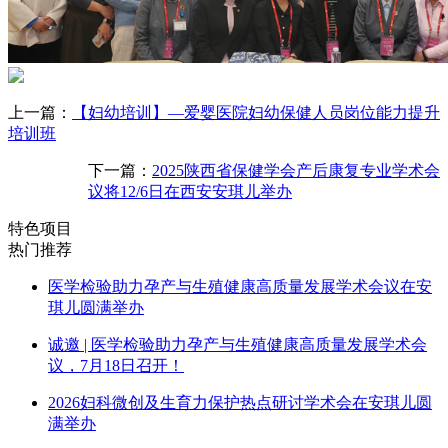
上一篇：
【妇幼培训】—爱婴医院妇幼保健人员岗位能力提升
培训班
下一篇：
2025陕西省保健学会产后康复专业学术会
议将12/6日在西安安琪儿举办
特色项目
热门推荐
医学检验助力孕产与生殖健康高质量发展学术会议在安
琪儿圆满举办
诚邀 | 医学检验助力孕产与生殖健康高质量发展学术会
议，7月18日召开！
2026妇科微创及生育力保护热点研讨学术会在安琪儿圆
满举办