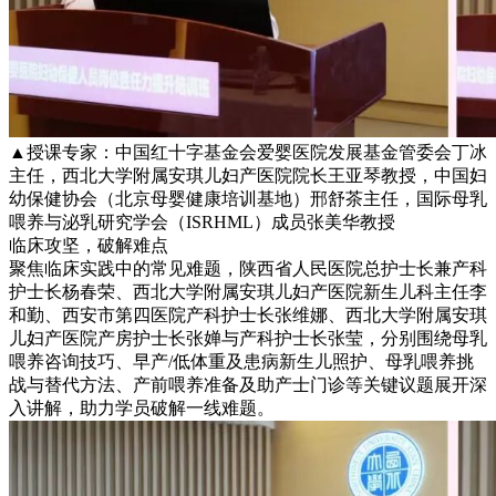
▲授课专家：中国红十字基金会爱婴医院发展基金管委会丁冰
主任，西北大学附属安琪儿妇产医院院长王亚琴教授，中国妇
幼保健协会（北京母婴健康培训基地）邢舒茶主任，国际母乳
喂养与泌乳研究学会（ISRHML）成员张美华教授
临床攻坚，破解难点
聚焦临床实践中的常见难题，陕西省人民医院总护士长兼产科
护士长杨春荣、西北大学附属安琪儿妇产医院新生儿科主任李
和勤、西安市第四医院产科护士长张维娜、西北大学附属安琪
儿妇产医院产房护士长张婵与产科护士长张莹，分别围绕母乳
喂养咨询技巧、早产/低体重及患病新生儿照护、母乳喂养挑
战与替代方法、产前喂养准备及助产士门诊等关键议题展开深
入讲解，助力学员破解一线难题。